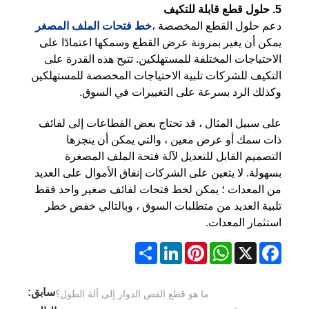
5. حلول قطع قابلة للتكيف
دعم حلول القطع المخصصة ،
خط فتحات الملف المصغر
يمكن أن يغير بمرونة عرض القطع وسمكها اعتمادًا على
الاحتياجات المختلفة للمستهلكين. تتيح هذه القدرة على
التكيف للشركات تلبية الاحتياجات المخصصة للمستهلكين
وكذلك الرد بسرعة على التغييرات في السوق.
على سبيل المثال ، قد تحتاج بعض القطاعات إلى لفائف
ذات سمك أو عرض معين ، والتي يمكن أن ينجزها
التصميم القابل للتعديل لآلة فتحة الملف المصغرة
بسهولة. لا يتعين على الشركات إنفاق الأموال على العديد
من المعدات ؛ يمكن لخط فتحات لفائف صغير واحد فقط
تلبية العديد من متطلبات السوق ، وبالتالي خفض خطر
استثمار المعدات.
Share
LinkedIn
Pinterest
WhatsApp
Facebook
X
سابق:
ما هو قطع القص الدوار إلى آلة الطول؟