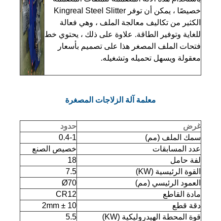
خصيصًا ، يمكن أن توفر Kingreal Steel Slitter
الكثير من تكاليف معالجة الملف ، وهي فعالة
للغاية وتوفير الطاقة. علاوة على ذلك ، يحتوي خط
فتحات الملف المصغر هذا على تصميم بأسعار
معقولة ويسهل تحميله وتشغيله.
معلمة آلة الزلاجات المصغرة
غرض
حدود
سمك الملف (مم)
0.4-1
عدد المسابقات
خصيص الصنع
لفة حامل
18
القوة الرئيسية (KW)
7.5
العمود الرئيسي (مم)
Ø70
مادة القاطع
CR12
دقة قطع
10 ± 2mm
قوة المحطة الهيدروليكية (KW)
5.5