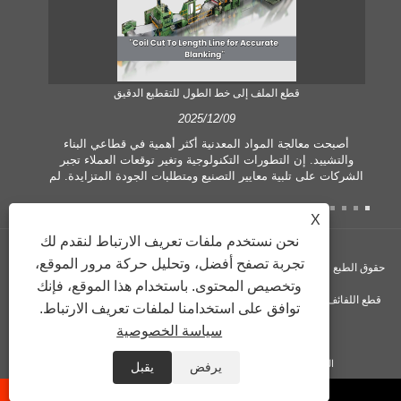
قطع الملف إلى خط الطول للتقطيع الدقيق
2025/12/09
أصبحت معالجة المواد المعدنية أكثر أهمية في قطاعي البناء
والتشييد. إن التطورات التكنولوجية وتغير توقعات العملاء تجبر
الشركات على تلبية معايير التصنيع ومتطلبات الجودة المتزايدة. لم
تعد تقنيات المعالجة اليدوية التقليدية كافية لتلبية احتياجات الصناعة
المعاصرة، وخاصة في السعي لتحقيق قدر كبير من الدقة والكفاءة.
X
ولذلك، فقد ظهر خط قطع الملف حسب الطول كمعدات معالجة
نحن نستخدم ملفات تعريف الارتباط لنقدم لك
ة
الملف.
تجربة تصفح أفضل، وتحليل حركة مرور الموقع،
حقوق الطبع والنشر © GUANGZHOU KINGREAL MACHINERY CO., LTD.، - آلة
وتخصيص المحتوى. باستخدام هذا الموقع، فإنك
قطع اللفائف، آلة قطع اللفائف حسب الطول، خط قطع المعدن حسب الطول - جميع
توافق على استخدامنا لملفات تعريف الارتباط.
سياسة الخصوصية
الحقوق محفوظة
الروابط
Sitemap
RSS
XML
Privacy Policy
يرفض
يقبل