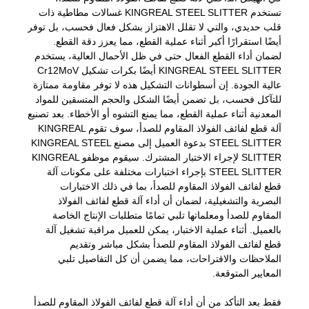
تستخدم KINGREAL STEEL SLITTER غسالات مطاطية ذات
قلب حديدي، والتي لا تقلل الاهتزاز بشكل فعال فحسب، بل توفر
أيضًا استقرارًا أكبر أثناء عملية القطع، مما يعزز دقة القطع.
لضمان أداء القطع الفعال حتى في ظل الأحمال العالية، يستخدم
KINGREAL STEEL SLITTER أيضًا بكرات تشكيل Cr12MoV
عالية الجودة. إن أسطوانات التشكيل هذه لا توفر مقاومة ممتازة
للتآكل فحسب، بل تضمن أيضًا الشكل والحجم المتسقين للمواد
المعدنية أثناء عملية القطع، مما يمنع التشوه أو الأخطاء. بعد تصنيع
آلة قطع لفائف الفولاذ المقاوم للصدأ، سوف تقوم KINGREAL
STEEL SLITTER بدعوة العميل إلى مصنع KINGREAL STEEL
SLITTER لإجراء الاختبار المشترك. سيقوم موظفو KINGREAL
STEEL SLITTER بإجراء اختبارات مختلفة على مكونات آلة
قطع لفائف الفولاذ المقاوم للصدأ، بما في ذلك الاختبارات
البصرية والتشغيلية، لضمان أن أداء آلة قطع لفائف الفولاذ
المقاوم للصدأ ومعلماتها تلبي تمامًا متطلبات الإنتاج الخاصة
بالعميل. أثناء عملية الاختبار، يمكن للعميل مراقبة تشغيل آلة
قطع لفائف الفولاذ المقاوم للصدأ بشكل مباشر وتقديم
الملاحظات والاقتراحات، مما يضمن أن كل التفاصيل تلبي
المعايير المتوقعة.
فقط بعد التأكد من أن أداء آلة قطع لفائف الفولاذ المقاوم للصدأ