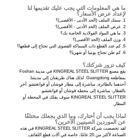
ما هي المعلومات التي يجب عليك تقديمها لنا
لإعداد عرض الأسعار؟
1. سمك الملف (الحد الأدنى - الأقصى)؟
2. عرض الملف (الحد الأدنى - الأقصى)؟
3. ما هي المواد الفولاذية الخاصة بك؟
4. وزن الملف (الحد الأقصى)؟
5. كم عدد القطع ذات السماكة القصوى التي تحتاج إلى قطعها؟
6. كم طن تحتاج يوميا أو شهريا؟
كيف تزور شركتك؟
يقع مصنع KINGREAL STEEL SLITTER في مدينة Foshan
بمقاطعة Guangdong. لذلك هناك طريقتان إلى مدينتنا.
أحدهما بالطائرة، مباشرة إلى مطار فوشان أو قوانغتشو. آخر
بالقطار، مباشرة إلى محطة فوشان أو قوانغتشو.
KINGREAL STEEL SLITTER سوف يقلك في المحطة أو
المطار.
لماذا يجب أن أختارك، وما الذي يجعلك مختلفًا
عن الموردين الصينيين الآخرين؟
لقد تخصصت شركة KINGREAL STEEL SLITTER في هذه
الصناعة لأكثر من 20 عامًا، خاصة في آلات قطع اللفائف