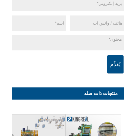
يُقدِّم
منتجات ذات صله