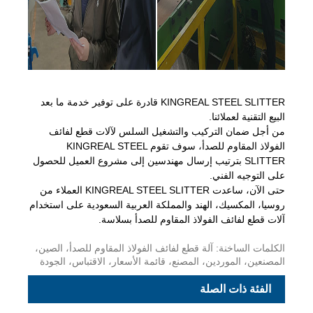
KINGREAL STEEL SLITTER قادرة على توفير خدمة ما بعد
البيع التقنية لعملائنا.
من أجل ضمان التركيب والتشغيل السلس لآلات قطع لفائف
الفولاذ المقاوم للصدأ، سوف تقوم KINGREAL STEEL
SLITTER بترتيب إرسال مهندسين إلى مشروع العميل للحصول
على التوجيه الفني.
حتى الآن، ساعدت KINGREAL STEEL SLITTER العملاء من
روسيا، المكسيك، الهند والمملكة العربية السعودية على استخدام
آلات قطع لفائف الفولاذ المقاوم للصدأ بسلاسة.
الكلمات الساخنة: آلة قطع لفائف الفولاذ المقاوم للصدأ، الصين،
المصنعين، الموردين، المصنع، قائمة الأسعار، الاقتباس، الجودة
الفئة ذات الصلة