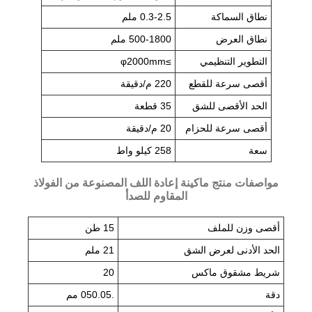
نطاق السماكة
0.3-2.5 ملم
نطاق العرض
500-1800 ملم
التطوير التنظيمي
≥φ2000mm
أقصى سرعة للقطع
220 م/دقيقة
الحد الأقصى للشق
35 قطعة
أقصى سرعة للحزام
20 م/دقيقة
سعة
258 كيلو واط
مواصفات منتج ماكينة إعادة اللف المصنوعة من الفولاذ
المقاوم للصدأ
أقصى وزن للملف
15 طن
الحد الأدنى لعرض الشق
21 ملم
شريط مشقوق ماكس
20
دقة
.050.05 مم