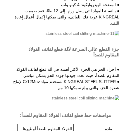
● المضخة الهيدروليكية: 4 كيلو وات.
● بالنسبة للمواد التي يصل وزنها إلى 12 طنًا، فقد صممت
KINGREAL عربة فك اللفائف، والتي يمكنها إكمال أعمال إعادة
اللف.
جزء القطع عالي السرعة لآلة قطع لفائف الفولاذ
المقاوم للصدأ
● أجزاء الحز هي الجزء الأكثر أهمية في آلة قطع لفائف الفولاذ
المقاوم للصدأ، حيث تحدد جودتها جودة الحز بشكل مباشر.
● KINGREAL STEEL SLITTER تستخدم مواد Cr12Mov لإنتاج
شفرة الحز، والتي يبلغ سمكها 10 مم.
مواصفات خط قطع لفائف الفولاذ المقاوم للصدأ:
مادة
الفولاذ المقاوم للصدأ أو غيرها