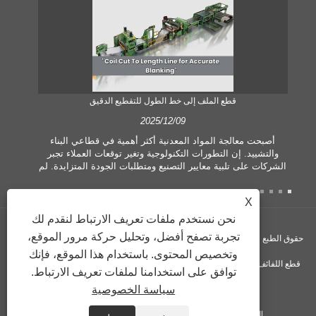
قطع الملف إلى خط الطول للتقطيع الدقيق
2025/12/09
أصبحت معالجة المواد المعدنية أكثر أهمية في قطاعي البناء
والتشييد. إن التطورات التكنولوجية وتغير توقعات العملاء تجبر
الشركات على تلبية معايير التصنيع ومتطلبات الجودة المتزايدة. لم
تعد تقنيات المعالجة اليدوية التقليدية كافية لتلبية احتياجات الصناعة
المعاصرة، وخاصة في السعي لتحقيق قدر كبير من الدقة والكفاءة.
X
ولذلك، فقد ظهر خط قطع الملف حسب الطول كمعدات معالجة
ة
الملف.
نحن نستخدم ملفات تعريف الارتباط لنقدم لك
تجربة تصفح أفضل، وتحليل حركة مرور الموقع،
حقوق الطبع والنشر © GUANGZHOU KINGREAL MACHINERY CO., LTD.، - آلة
وتخصيص المحتوى. باستخدام هذا الموقع، فإنك
قطع اللفائف، آلة قطع اللفائف حسب الطول، خط قطع المعدن حسب الطول - جميع
توافق على استخدامنا لملفات تعريف الارتباط.
سياسة الخصوصية
الحقوق محفوظة
الروابط
Sitemap
RSS
XML
Privacy Policy