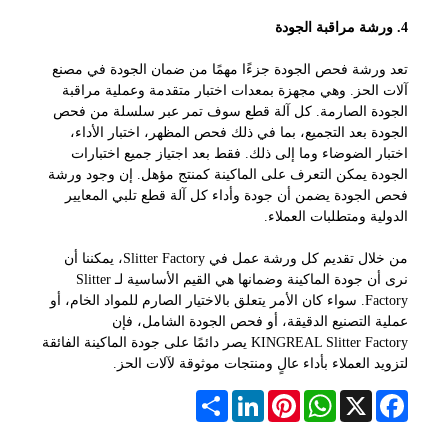
4. ورشة مراقبة الجودة
تعد ورشة فحص الجودة جزءًا مهمًا من ضمان الجودة في مصنع
آلات الحز. وهي مجهزة بمعدات اختبار متقدمة وعملية مراقبة
الجودة الصارمة. كل آلة قطع سوف تمر عبر سلسلة من فحص
الجودة بعد التجميع، بما في ذلك فحص المظهر، اختبار الأداء،
اختبار الضوضاء وما إلى ذلك. فقط بعد اجتياز جميع اختبارات
الجودة يمكن التعرف على الماكينة كمنتج مؤهل. إن وجود ورشة
فحص الجودة يضمن أن جودة وأداء كل آلة قطع تلبي المعايير
الدولية ومتطلبات العملاء.
من خلال تقديم كل ورشة عمل في Slitter Factory، يمكننا أن
نرى أن جودة الماكينة وضمانها هي القيم الأساسية لـ Slitter
Factory. سواء كان الأمر يتعلق بالاختيار الصارم للمواد الخام، أو
عملية التصنيع الدقيقة، أو فحص الجودة الشامل، فإن
KINGREAL Slitter Factory يصر دائمًا على جودة الماكينة الفائقة
لتزويد العملاء بأداء عالٍ ومنتجات موثوقة لآلات الحز.
Share
LinkedIn
Pinterest
WhatsApp
Facebook
X