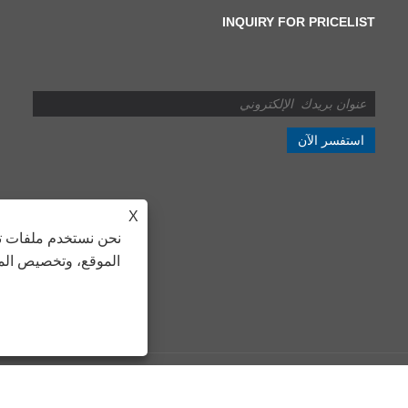
INQUIRY FOR PRICELIST
قطع تلقائي كامل دقيق لخط
الطول من أجل تصنيع فعال
2025/10/22
في صناعة تشغيل المعادن
الحديثة، تلعب خطوط القطع
الأوتوماتيكية الكاملة حسب
الطول، باعتبارها قطعة أساسية
X
من معدات معالجة الملف، دورًا
نحن نستخدم ملفات تع
متزايد الأهمية. تنتج آلة القطع
الأوتوماتيكية الكاملة هذه بكفاءة
الموقع، وتخصيص المح
صفائح معدنية عالية الدقة تلبي
متطلبات العملاء وتستخدم على
نطاق واسع في مجموعة
متنوعة من المجالات، بما في
ذلك الصناعة والبناء وبناء
السفن والإلكترونيات. مع التقدم
التكنولوجي، تتحسن باستمرار
كفاءة ودقة خطوط القطع
 الطول، خط قطع المعدن حسب الطول - جميع الحقوق محفوظة
التلقائي الكاملة.