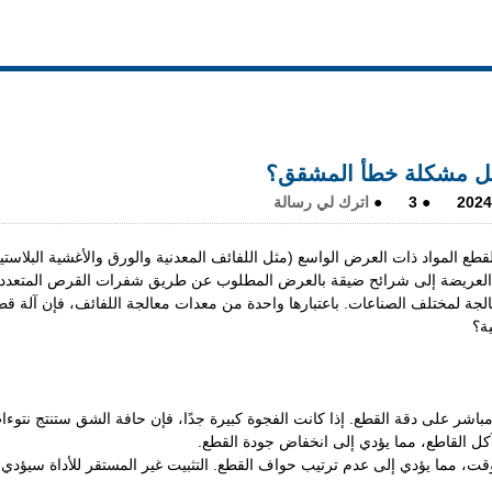
حل مشكلة خطأ المشقق؟
2024
●
3
●
اترك لي رسالة
طع المواد ذات العرض الواسع (مثل اللفائف المعدنية والورق والأغشية البلاستي
د العريضة إلى شرائح ضيقة بالعرض المطلوب عن طريق شفرات القرص المتعددة
لجة لمختلف الصناعات. باعتبارها واحدة من معدات معالجة اللفائف، فإن آلة قطع
ية؟
مباشر على دقة القطع. إذا كانت الفجوة كبيرة جدًا، فإن حافة الشق ستنتج نتوءا
آكل القاطع، مما يؤدي إلى انخفاض جودة القطع.
الوقت، مما يؤدي إلى عدم ترتيب حواف القطع. التثبيت غير المستقر للأداة سيؤدي 