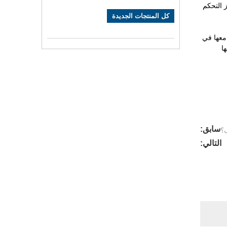
 التحكم
كل المنتجات الجديدة
 معها في
ا
سابق:
ف؟
التالي: