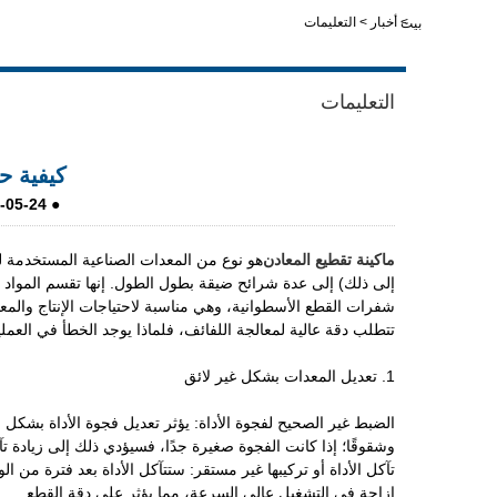
>
أخبار
>
التعليمات
بيت
LiveChat
التعليمات
كيفية 
-05-24
●
ماكينة تقطيع المعادن
هو نوع من المعدات الصناعية المستخدمة لق
إلى ذلك) إلى عدة شرائح ضيقة بطول الطول. إنها تقسم الموا
شفرات القطع الأسطوانية، وهي مناسبة لاحتياجات الإنتاج والمعا
تتطلب دقة عالية لمعالجة اللفائف، فلماذا يوجد الخطأ في العمل
1. تعديل المعدات بشكل غير لائق
الضبط غير الصحيح لفجوة الأداة: يؤثر تعديل فجوة الأداة بشكل 
وشقوقًا؛ إذا كانت الفجوة صغيرة جدًا، فسيؤدي ذلك إلى زيادة ت
تآكل الأداة أو تركيبها غير مستقر: ستتآكل الأداة بعد فترة من 
إزاحة في التشغيل عالي السرعة، مما يؤثر على دقة القطع.