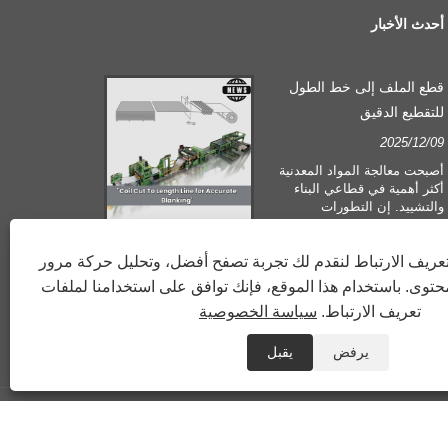
أحدث الأخبار
قطع الملف إلى خط الطول
ما هو الفرق بين ا
للتقطيع الدقيق
والشق؟
2024/07/11
2025/12/09
أصبحت معالجة المواد المعدنية
ما هو الفرق بين ا
أكثر أهمية في قطاعي البناء
والتشييد. إن التطورات
التكنولوجية وتغير توقعات
العملاء تجبر الشركات على تلبية
ريف الارتباط لنقدم لك تجربة تصفح أفضل، وتحليل حركة مرور
معايير التصنيع ومتطلبات الجودة
المتزايدة. لم تعد تقنيات
توى. باستخدام هذا الموقع، فإنك توافق على استخدامنا لملفات
المعالجة اليدوية التقليدية كافية
تعريف الارتباط.
سياسة الخصوصية
لتلبية احتياجات الصناعة
المعاصرة، وخاصة في السعي
لتحقيق قدر كبير من الدقة
يرفض
يقبل
والكفاءة. ولذلك، فقد ظهر خط
قطع الملف حسب الطول
كمعدات معالجة الملف.