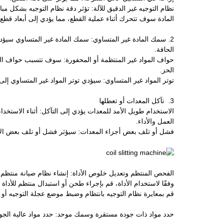
نظام التوجيه غير الدقيق للآلة: تؤثر دقة نظام التوجيه بشكل مب
المادة سوف تتحرك أثناء عملية القطع، مما يؤدي إلى أبعاد قطع 
2. سمك المادة غير المتساوي: سمك المادة غير المتساوي سيؤد
الحافة.
حواف المواد غير المنتظمة أو المحفورة: سوف تتسبب حواف المو
الحز.
توتر المواد غير المتساوي: سيؤدي توتر المواد غير المتساوي إل
3. تآكل المعدات أو تعطلها
الاستخدام طويل الأمد للمعدات يؤدي إلى التآكل: أثناء الاستخ
العمل والأداء.
فشل أو تلف بعض أجزاء المعدات: سيؤثر فشل أو تلف بعض الأج
الفحص المنتظم وتعديل خلوص الأداة: إنشاء نظام صيانة منتظم
وفقًا لاستخدام الأداة، قم بإجراء طحن أو استبدال منتظم للأداة 
قم بمعايرة نظام التوجيه بانتظام وضبط موضع عجلة التوجيه أو ل
حدد مواد ذات جودة مستقرة وسمك موحد: حدد مواد عالية الجودة