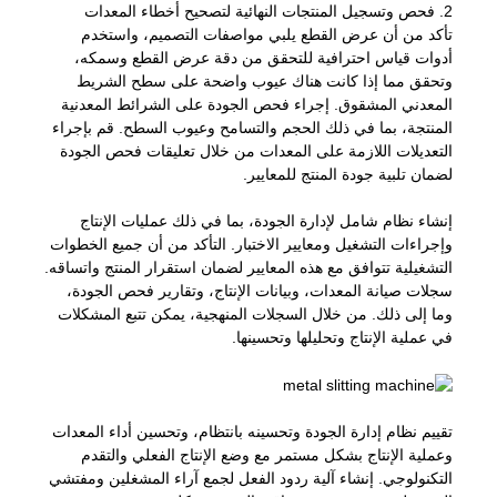
2. فحص وتسجيل المنتجات النهائية لتصحيح أخطاء المعدات
تأكد من أن عرض القطع يلبي مواصفات التصميم، واستخدم
أدوات قياس احترافية للتحقق من دقة عرض القطع وسمكه،
وتحقق مما إذا كانت هناك عيوب واضحة على سطح الشريط
المعدني المشقوق. إجراء فحص الجودة على الشرائط المعدنية
المنتجة، بما في ذلك الحجم والتسامح وعيوب السطح. قم بإجراء
التعديلات اللازمة على المعدات من خلال تعليقات فحص الجودة
لضمان تلبية جودة المنتج للمعايير.
إنشاء نظام شامل لإدارة الجودة، بما في ذلك عمليات الإنتاج
وإجراءات التشغيل ومعايير الاختبار. التأكد من أن جميع الخطوات
التشغيلية تتوافق مع هذه المعايير لضمان استقرار المنتج واتساقه.
سجلات صيانة المعدات، وبيانات الإنتاج، وتقارير فحص الجودة،
وما إلى ذلك. من خلال السجلات المنهجية، يمكن تتبع المشكلات
في عملية الإنتاج وتحليلها وتحسينها.
تقييم نظام إدارة الجودة وتحسينه بانتظام، وتحسين أداء المعدات
وعملية الإنتاج بشكل مستمر مع وضع الإنتاج الفعلي والتقدم
التكنولوجي. إنشاء آلية ردود الفعل لجمع آراء المشغلين ومفتشي