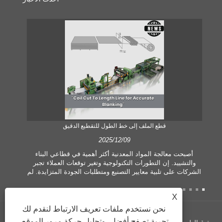
قطع الملف إلى خط الطول للتقطيع الدقيق
2025/12/09
أصبحت معالجة المواد المعدنية أكثر أهمية في قطاعي البناء
والتشييد. إن التطورات التكنولوجية وتغير توقعات العملاء تجبر
الشركات على تلبية معايير التصنيع ومتطلبات الجودة المتزايدة. لم
تعد تقنيات المعالجة اليدوية التقليدية كافية لتلبية احتياجات الصناعة
المعاصرة، وخاصة في السعي لتحقيق قدر كبير من الدقة والكفاءة.
X
ولذلك، فقد ظهر خط قطع الملف حسب الطول كمعدات معالجة
ة
الملف.
نحن نستخدم ملفات تعريف الارتباط لنقدم لك
تجربة تصفح أفضل، وتحليل حركة مرور الموقع،