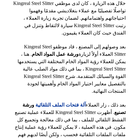
خلال هذه الزيارة ، كان لدى موظفي Kingreal Steel Slitter
تواصلًا تفصيليًا مع عملاء بنغلاديشي مقدمًا وفهموا
احتياجاتهم واهتماماتهم. لضمان تجربة زيارة العملاء ،
رتبت Kingreal Steel Slitter سيارة لالتقاط وتنزل في
الفندق حيث كان العملاء يقيمون.
بعد وصولهم إلى المصنع ، قاد موظفو Kingreal Steel
Slitter العملاء أولاً لزيارة
ورشة عمل المواد الخام
. هنا ،
يمكن للعملاء رؤية المواد الخام المختلفة التي يستخدمها
Kingreal Steel Slitter ، بما في ذلك مواد الصلب عالية
القوة والسبائك المتقدمة. شرح Kingreal Steel Slitter
بالتفصيل معايير اختيار المواد الخام وأهميتها لجودة
المنتجات النهائية.
بعد ذلك ، زار العملاء
آلة فتحات الملف التلقائية
ورشة
تصنيع
. أظهرت Kingreal Steel Slitter للعملاء عملية تصنيع
القشط التلقائي للملف ، بما في ذلك معالجة وتجميع كل
مكون. في هذه العملية ، لا يمكن للعملاء رؤية عملية إنتاج
ملفات الملفات التلقائية فحسب ، ولكن أيضًا لديهم فهم