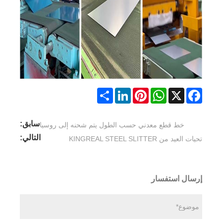
Share
LinkedIn
Pinterest
WhatsApp
Facebook
X
سابق:
خط قطع معدني حسب الطول يتم شحنه إلى روسيا
التالي:
تحيات العيد من KINGREAL STEEL SLITTER
إرسال استفسار