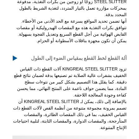
STEEL SLITTER زوجًا أو زوجين من بكرات التغذية، مدفوعة
بمحركات مؤازرة تعمل بالتيار المتردد، لتغذية الشريط بالطول
المحدد بدقة.
أنها تضمن تحديد المواقع بسرعة مع الحد الأدنى من الأخطاء.
تتوافق بكرات التغذية هذه مع المقصات الهيدروليكية أو مقصات
القابض الهوائية من أجل القطع السريع وتعديل الفجوة بسهولة.
يمكن أن تكون مجهزة بناقلات الأسطوانة أو الحزام.
آلة القطع لخط القطع بمقياس الضوء إلى الطول
تزود KINGREAL STEEL SLITTER آلات القطع ذات القياس
الخفيف بشفرات عالية الصلابة تم تصنيعها بدقة لضمان نتائج قطع
دقيقة. كما يقلل هذا التصميم بشكل كبير من نتوءات سطح
المادة، مما يضمن حواف ناعمة على المنتج النهائي، مما يحسن
كفاءة وجودة المعالجة اللاحقة.
بالإضافة إلى ذلك، يمكن لـ KINGREAL STEEL SLITTER أن
تصمم بمرونة مجموعة متنوعة من أنظمة القص لآلات القطع ذات
القياس الخفيف، بما في ذلك المقصات الطائرة، والمقصات
المتأرجحة، والمقصات الدوارة، والمقصات الثابتة، لتلبية احتياجات
الإنتاج المتنوعة.