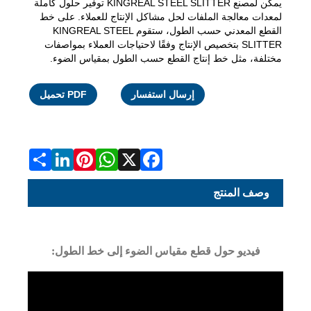
يمكن لمصنع KINGREAL STEEL SLITTER توفير حلول كاملة
لمعدات معالجة الملفات لحل مشاكل الإنتاج للعملاء. على خط
القطع المعدني حسب الطول، ستقوم KINGREAL STEEL
SLITTER بتخصيص الإنتاج وفقًا لاحتياجات العملاء بمواصفات
مختلفة، مثل خط إنتاج القطع حسب الطول بمقياس الضوء.
WhatsApp
LinkedIn
Pinterest
Facebook
Share
X
إرسال استفسار
PDF تحميل
وصف المنتج
فيديو حول قطع مقياس الضوء إلى خط الطول: