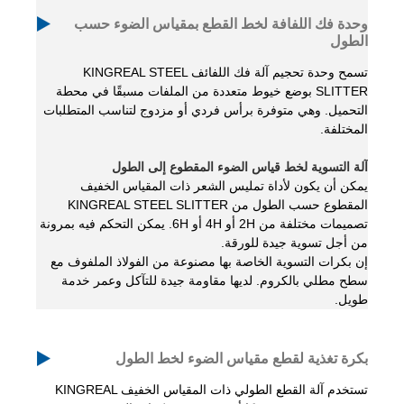
وحدة فك اللفافة لخط القطع بمقياس الضوء حسب
الطول
تسمح وحدة تحجيم آلة فك اللفائف KINGREAL STEEL
SLITTER بوضع خيوط متعددة من الملفات مسبقًا في محطة
التحميل. وهي متوفرة برأس فردي أو مزدوج لتناسب المتطلبات
المختلفة.
آلة التسوية لخط قياس الضوء المقطوع إلى الطول
يمكن أن يكون لأداة تمليس الشعر ذات المقياس الخفيف
المقطوع حسب الطول من KINGREAL STEEL SLITTER
تصميمات مختلفة من 2H أو 4H أو 6H. يمكن التحكم فيه بمرونة
من أجل تسوية جيدة للورقة.
إن بكرات التسوية الخاصة بها مصنوعة من الفولاذ الملفوف مع
سطح مطلي بالكروم. لديها مقاومة جيدة للتآكل وعمر خدمة
طويل.
بكرة تغذية لقطع مقياس الضوء لخط الطول
تستخدم آلة القطع الطولي ذات المقياس الخفيف KINGREAL