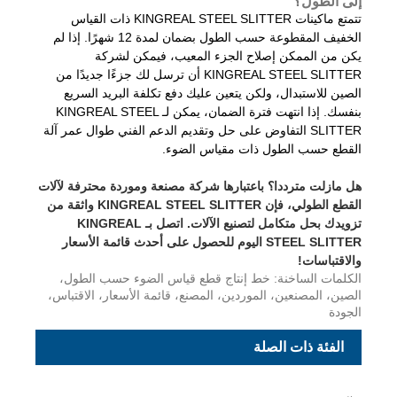
إلى الطول؟
تتمتع ماكينات KINGREAL STEEL SLITTER ذات القياس
الخفيف المقطوعة حسب الطول بضمان لمدة 12 شهرًا. إذا لم
يكن من الممكن إصلاح الجزء المعيب، فيمكن لشركة
KINGREAL STEEL SLITTER أن ترسل لك جزءًا جديدًا من
الصين للاستبدال، ولكن يتعين عليك دفع تكلفة البريد السريع
بنفسك. إذا انتهت فترة الضمان، يمكن لـ KINGREAL STEEL
SLITTER التفاوض على حل وتقديم الدعم الفني طوال عمر آلة
القطع حسب الطول ذات مقياس الضوء.
هل مازلت مترددا؟ باعتبارها شركة مصنعة وموردة محترفة لآلات
القطع الطولي، فإن KINGREAL STEEL SLITTER واثقة من
تزويدك بحل متكامل لتصنيع الآلات. اتصل بـ KINGREAL
STEEL SLITTER اليوم للحصول على أحدث قائمة الأسعار
والاقتباسات!
الكلمات الساخنة: خط إنتاج قطع قياس الضوء حسب الطول،
الصين، المصنعين، الموردين، المصنع، قائمة الأسعار، الاقتباس،
الجودة
الفئة ذات الصلة