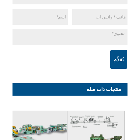
يُقدِّم
منتجات ذات صله